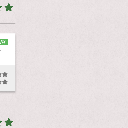
fié
s