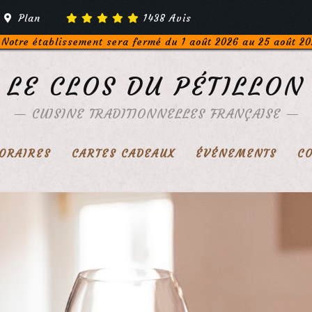
Plan
1438
Avis
Notre établissement sera fermé du 1 août 2026 au 25 août 20
LE CLOS DU PÉTILLON
—
CUISINE TRADITIONNELLES FRANÇAISE
—
ORAIRES
CARTES CADEAUX
ÉVÉNEMENTS
C