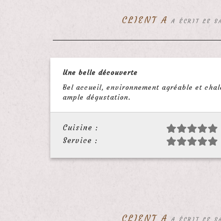
CLIENT A
A ÉCRIT LE S
Une belle découverte
Bel accueil, environnement agréable et chale
ample dégustation.
Cuisine :
Service :
CLIENT A
A ÉCRIT LE S