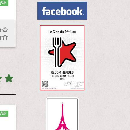
fié
fié