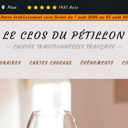
Plan
1437
Avis
Notre établissement sera fermé du 1 août 2026 au 25 août 20
LE CLOS DU PÉTILLON
—
CUISINE TRADITIONNELLES FRANÇAISE
—
ORAIRES
CARTES CADEAUX
ÉVÉNEMENTS
C