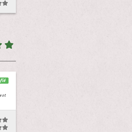
fié
est