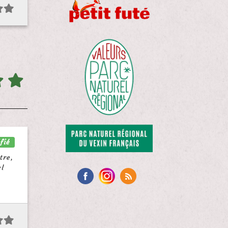
fié
tre,
el